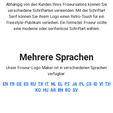
Abhängig von den Kunden Ihres Friseursalons können Sie
verschiedene Schriftarten verwenden. Mit der Schriftart
Serif können Sie Ihrem Logo einen Retro-Touch für ein
Freestyle-Publikum verleihen. Ein formeller Friseur sollte
eine moderne oder serifenlose Schriftart wählen.
Mehrere Sprachen
Unser Friseur-Logo-Maker ist in verschiedenen Sprachen
verfügbar:
EN
FR
DE
ES
RU
TR
IT
NL
EL
PT
JA
PL
CS
ID
VI
TH
KO
HU
AR
BN
RO
SV