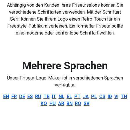
Abhängig von den Kunden Ihres Friseursalons können Sie
verschiedene Schriftarten verwenden. Mit der Schriftart
Serif können Sie Ihrem Logo einen Retro-Touch für ein
Freestyle-Publikum verleihen. Ein formeller Friseur sollte
eine moderne oder serifenlose Schriftart wählen.
Mehrere Sprachen
Unser Friseur-Logo-Maker ist in verschiedenen Sprachen
verfügbar:
EN
FR
DE
ES
RU
TR
IT
NL
EL
PT
JA
PL
CS
ID
VI
TH
KO
HU
AR
BN
RO
SV