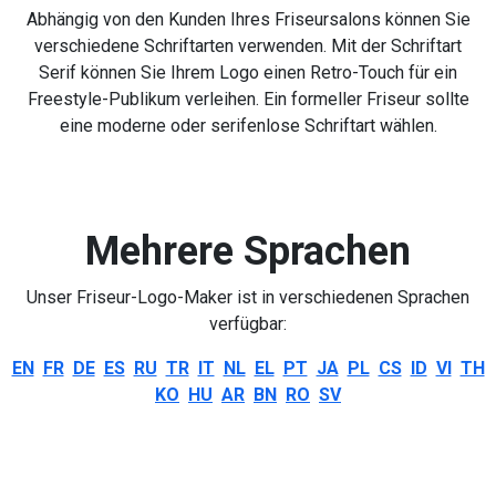
Abhängig von den Kunden Ihres Friseursalons können Sie
verschiedene Schriftarten verwenden. Mit der Schriftart
Serif können Sie Ihrem Logo einen Retro-Touch für ein
Freestyle-Publikum verleihen. Ein formeller Friseur sollte
eine moderne oder serifenlose Schriftart wählen.
Mehrere Sprachen
Unser Friseur-Logo-Maker ist in verschiedenen Sprachen
verfügbar:
EN
FR
DE
ES
RU
TR
IT
NL
EL
PT
JA
PL
CS
ID
VI
TH
KO
HU
AR
BN
RO
SV