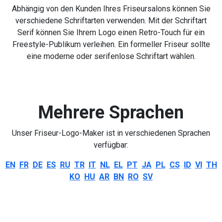
Abhängig von den Kunden Ihres Friseursalons können Sie
verschiedene Schriftarten verwenden. Mit der Schriftart
Serif können Sie Ihrem Logo einen Retro-Touch für ein
Freestyle-Publikum verleihen. Ein formeller Friseur sollte
eine moderne oder serifenlose Schriftart wählen.
Mehrere Sprachen
Unser Friseur-Logo-Maker ist in verschiedenen Sprachen
verfügbar:
EN
FR
DE
ES
RU
TR
IT
NL
EL
PT
JA
PL
CS
ID
VI
TH
KO
HU
AR
BN
RO
SV