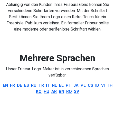
Abhängig von den Kunden Ihres Friseursalons können Sie
verschiedene Schriftarten verwenden. Mit der Schriftart
Serif können Sie Ihrem Logo einen Retro-Touch für ein
Freestyle-Publikum verleihen. Ein formeller Friseur sollte
eine moderne oder serifenlose Schriftart wählen.
Mehrere Sprachen
Unser Friseur-Logo-Maker ist in verschiedenen Sprachen
verfügbar:
EN
FR
DE
ES
RU
TR
IT
NL
EL
PT
JA
PL
CS
ID
VI
TH
KO
HU
AR
BN
RO
SV