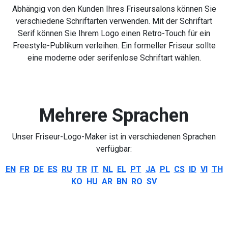
Abhängig von den Kunden Ihres Friseursalons können Sie
verschiedene Schriftarten verwenden. Mit der Schriftart
Serif können Sie Ihrem Logo einen Retro-Touch für ein
Freestyle-Publikum verleihen. Ein formeller Friseur sollte
eine moderne oder serifenlose Schriftart wählen.
Mehrere Sprachen
Unser Friseur-Logo-Maker ist in verschiedenen Sprachen
verfügbar:
EN
FR
DE
ES
RU
TR
IT
NL
EL
PT
JA
PL
CS
ID
VI
TH
KO
HU
AR
BN
RO
SV