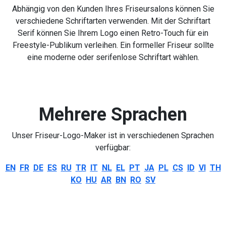
Abhängig von den Kunden Ihres Friseursalons können Sie
verschiedene Schriftarten verwenden. Mit der Schriftart
Serif können Sie Ihrem Logo einen Retro-Touch für ein
Freestyle-Publikum verleihen. Ein formeller Friseur sollte
eine moderne oder serifenlose Schriftart wählen.
Mehrere Sprachen
Unser Friseur-Logo-Maker ist in verschiedenen Sprachen
verfügbar:
EN
FR
DE
ES
RU
TR
IT
NL
EL
PT
JA
PL
CS
ID
VI
TH
KO
HU
AR
BN
RO
SV