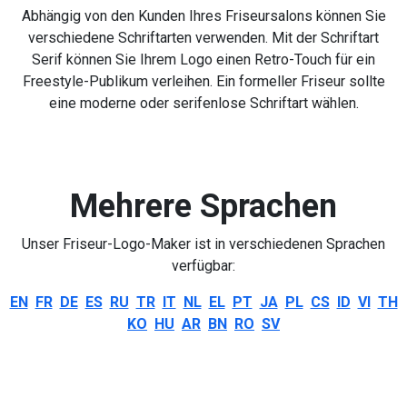
Abhängig von den Kunden Ihres Friseursalons können Sie
verschiedene Schriftarten verwenden. Mit der Schriftart
Serif können Sie Ihrem Logo einen Retro-Touch für ein
Freestyle-Publikum verleihen. Ein formeller Friseur sollte
eine moderne oder serifenlose Schriftart wählen.
Mehrere Sprachen
Unser Friseur-Logo-Maker ist in verschiedenen Sprachen
verfügbar:
EN
FR
DE
ES
RU
TR
IT
NL
EL
PT
JA
PL
CS
ID
VI
TH
KO
HU
AR
BN
RO
SV