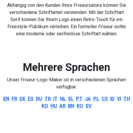
Abhängig von den Kunden Ihres Friseursalons können Sie
verschiedene Schriftarten verwenden. Mit der Schriftart
Serif können Sie Ihrem Logo einen Retro-Touch für ein
Freestyle-Publikum verleihen. Ein formeller Friseur sollte
eine moderne oder serifenlose Schriftart wählen.
Mehrere Sprachen
Unser Friseur-Logo-Maker ist in verschiedenen Sprachen
verfügbar:
EN
FR
DE
ES
RU
TR
IT
NL
EL
PT
JA
PL
CS
ID
VI
TH
KO
HU
AR
BN
RO
SV