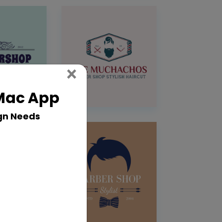
Close
×
 Mac App
gn Needs