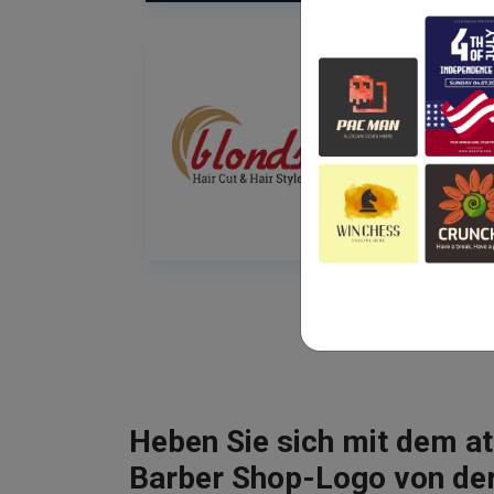
Heben Sie sich mit dem 
Barber Shop-Logo von de