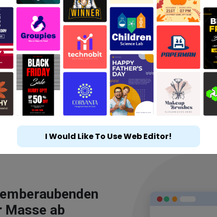
I Would Like To Use Web Editor!
atemberaubenden
r Masse ab