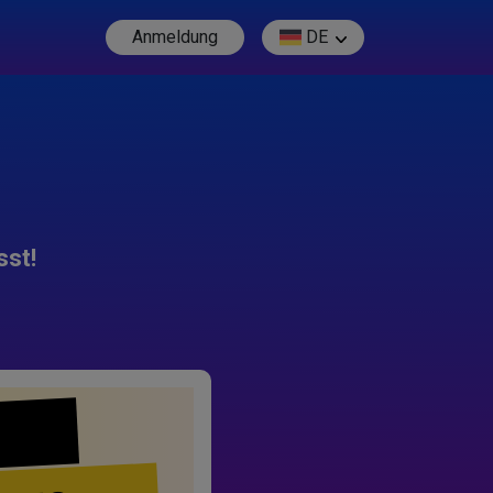
Anmeldung
DE
sst!