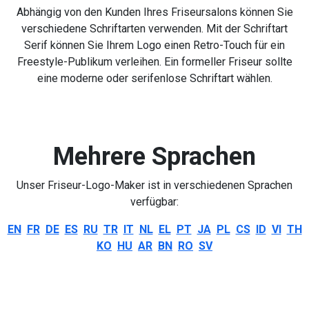
Abhängig von den Kunden Ihres Friseursalons können Sie
verschiedene Schriftarten verwenden. Mit der Schriftart
Serif können Sie Ihrem Logo einen Retro-Touch für ein
Freestyle-Publikum verleihen. Ein formeller Friseur sollte
eine moderne oder serifenlose Schriftart wählen.
Mehrere Sprachen
Unser Friseur-Logo-Maker ist in verschiedenen Sprachen
verfügbar:
EN
FR
DE
ES
RU
TR
IT
NL
EL
PT
JA
PL
CS
ID
VI
TH
KO
HU
AR
BN
RO
SV