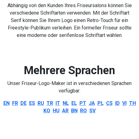
Abhängig von den Kunden Ihres Friseursalons können Sie
verschiedene Schriftarten verwenden. Mit der Schriftart
Serif können Sie Ihrem Logo einen Retro-Touch für ein
Freestyle-Publikum verleihen. Ein formeller Friseur sollte
eine moderne oder serifenlose Schriftart wählen.
Mehrere Sprachen
Unser Friseur-Logo-Maker ist in verschiedenen Sprachen
verfügbar:
EN
FR
DE
ES
RU
TR
IT
NL
EL
PT
JA
PL
CS
ID
VI
TH
KO
HU
AR
BN
RO
SV