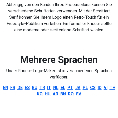
Abhängig von den Kunden Ihres Friseursalons können Sie
verschiedene Schriftarten verwenden. Mit der Schriftart
Serif können Sie Ihrem Logo einen Retro-Touch für ein
Freestyle-Publikum verleihen. Ein formeller Friseur sollte
eine moderne oder serifenlose Schriftart wählen.
Mehrere Sprachen
Unser Friseur-Logo-Maker ist in verschiedenen Sprachen
verfügbar:
EN
FR
DE
ES
RU
TR
IT
NL
EL
PT
JA
PL
CS
ID
VI
TH
KO
HU
AR
BN
RO
SV