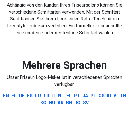
Abhängig von den Kunden Ihres Friseursalons können Sie
verschiedene Schriftarten verwenden. Mit der Schriftart
Serif können Sie Ihrem Logo einen Retro-Touch für ein
Freestyle-Publikum verleihen. Ein formeller Friseur sollte
eine moderne oder serifenlose Schriftart wählen.
Mehrere Sprachen
Unser Friseur-Logo-Maker ist in verschiedenen Sprachen
verfügbar:
EN
FR
DE
ES
RU
TR
IT
NL
EL
PT
JA
PL
CS
ID
VI
TH
KO
HU
AR
BN
RO
SV