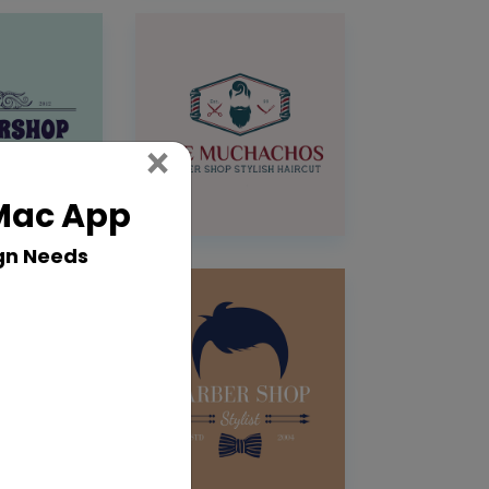
Close
×
 Mac App
gn Needs