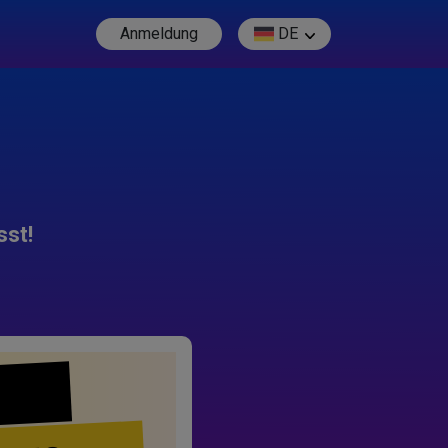
Anmeldung
DE
sst!