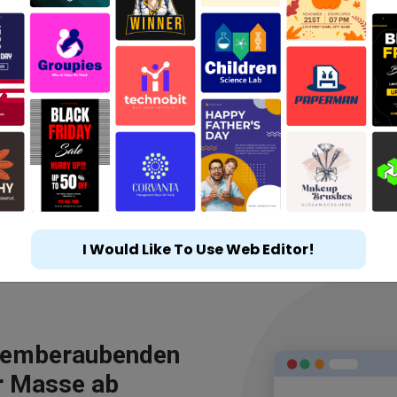
I Would Like To Use Web Editor!
atemberaubenden
r Masse ab