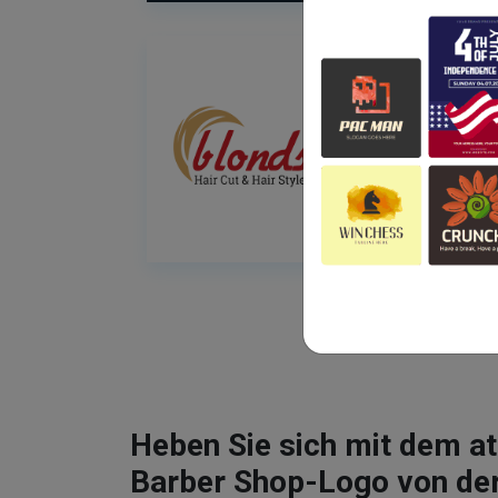
Heben Sie sich mit dem 
Barber Shop-Logo von de