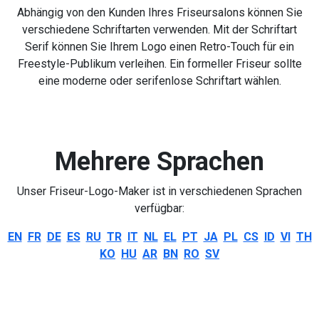
Abhängig von den Kunden Ihres Friseursalons können Sie
verschiedene Schriftarten verwenden. Mit der Schriftart
Serif können Sie Ihrem Logo einen Retro-Touch für ein
Freestyle-Publikum verleihen. Ein formeller Friseur sollte
eine moderne oder serifenlose Schriftart wählen.
Mehrere Sprachen
Unser Friseur-Logo-Maker ist in verschiedenen Sprachen
verfügbar:
EN
FR
DE
ES
RU
TR
IT
NL
EL
PT
JA
PL
CS
ID
VI
TH
KO
HU
AR
BN
RO
SV