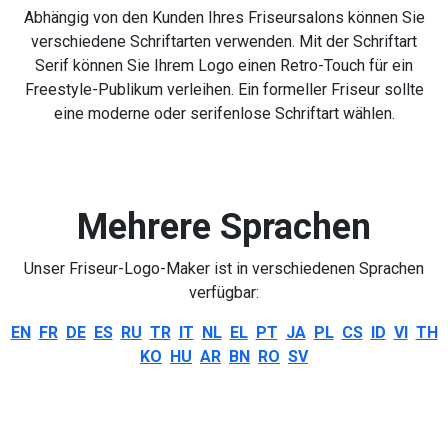
Abhängig von den Kunden Ihres Friseursalons können Sie
verschiedene Schriftarten verwenden. Mit der Schriftart
Serif können Sie Ihrem Logo einen Retro-Touch für ein
Freestyle-Publikum verleihen. Ein formeller Friseur sollte
eine moderne oder serifenlose Schriftart wählen.
Mehrere Sprachen
Unser Friseur-Logo-Maker ist in verschiedenen Sprachen
verfügbar:
EN
FR
DE
ES
RU
TR
IT
NL
EL
PT
JA
PL
CS
ID
VI
TH
KO
HU
AR
BN
RO
SV