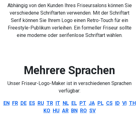
Abhängig von den Kunden Ihres Friseursalons können Sie
verschiedene Schriftarten verwenden. Mit der Schriftart
Serif können Sie Ihrem Logo einen Retro-Touch für ein
Freestyle-Publikum verleihen. Ein formeller Friseur sollte
eine moderne oder serifenlose Schriftart wählen.
Mehrere Sprachen
Unser Friseur-Logo-Maker ist in verschiedenen Sprachen
verfügbar:
EN
FR
DE
ES
RU
TR
IT
NL
EL
PT
JA
PL
CS
ID
VI
TH
KO
HU
AR
BN
RO
SV