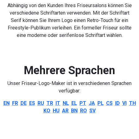
Abhängig von den Kunden Ihres Friseursalons können Sie
verschiedene Schriftarten verwenden. Mit der Schriftart
Serif können Sie Ihrem Logo einen Retro-Touch für ein
Freestyle-Publikum verleihen. Ein formeller Friseur sollte
eine moderne oder serifenlose Schriftart wählen.
Mehrere Sprachen
Unser Friseur-Logo-Maker ist in verschiedenen Sprachen
verfügbar:
EN
FR
DE
ES
RU
TR
IT
NL
EL
PT
JA
PL
CS
ID
VI
TH
KO
HU
AR
BN
RO
SV