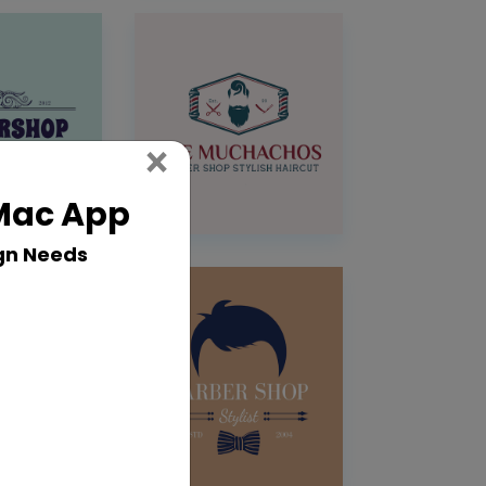
Close
×
 Mac App
gn Needs