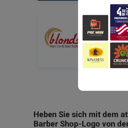
Heben Sie sich mit dem 
Barber Shop-Logo von de