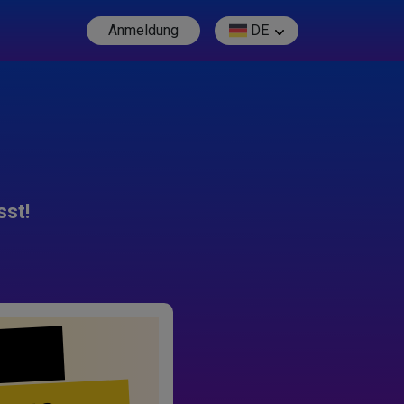
Anmeldung
DE
sst!