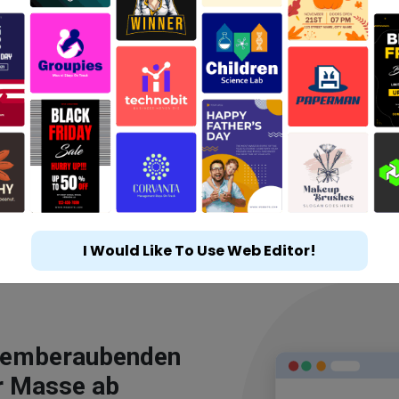
I Would Like To Use Web Editor!
atemberaubenden
r Masse ab