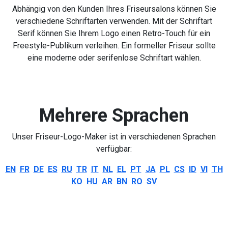
Abhängig von den Kunden Ihres Friseursalons können Sie
verschiedene Schriftarten verwenden. Mit der Schriftart
Serif können Sie Ihrem Logo einen Retro-Touch für ein
Freestyle-Publikum verleihen. Ein formeller Friseur sollte
eine moderne oder serifenlose Schriftart wählen.
Mehrere Sprachen
Unser Friseur-Logo-Maker ist in verschiedenen Sprachen
verfügbar:
EN
FR
DE
ES
RU
TR
IT
NL
EL
PT
JA
PL
CS
ID
VI
TH
KO
HU
AR
BN
RO
SV