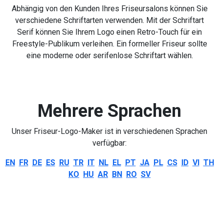
Abhängig von den Kunden Ihres Friseursalons können Sie
verschiedene Schriftarten verwenden. Mit der Schriftart
Serif können Sie Ihrem Logo einen Retro-Touch für ein
Freestyle-Publikum verleihen. Ein formeller Friseur sollte
eine moderne oder serifenlose Schriftart wählen.
Mehrere Sprachen
Unser Friseur-Logo-Maker ist in verschiedenen Sprachen
verfügbar:
EN
FR
DE
ES
RU
TR
IT
NL
EL
PT
JA
PL
CS
ID
VI
TH
KO
HU
AR
BN
RO
SV