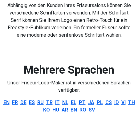
Abhängig von den Kunden Ihres Friseursalons können Sie
verschiedene Schriftarten verwenden. Mit der Schriftart
Serif können Sie Ihrem Logo einen Retro-Touch für ein
Freestyle-Publikum verleihen. Ein formeller Friseur sollte
eine moderne oder serifenlose Schriftart wählen.
Mehrere Sprachen
Unser Friseur-Logo-Maker ist in verschiedenen Sprachen
verfügbar:
EN
FR
DE
ES
RU
TR
IT
NL
EL
PT
JA
PL
CS
ID
VI
TH
KO
HU
AR
BN
RO
SV