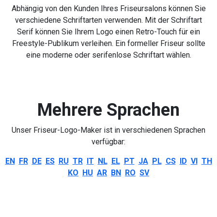
Abhängig von den Kunden Ihres Friseursalons können Sie
verschiedene Schriftarten verwenden. Mit der Schriftart
Serif können Sie Ihrem Logo einen Retro-Touch für ein
Freestyle-Publikum verleihen. Ein formeller Friseur sollte
eine moderne oder serifenlose Schriftart wählen.
Mehrere Sprachen
Unser Friseur-Logo-Maker ist in verschiedenen Sprachen
verfügbar:
EN
FR
DE
ES
RU
TR
IT
NL
EL
PT
JA
PL
CS
ID
VI
TH
KO
HU
AR
BN
RO
SV