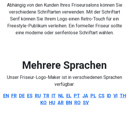
Abhängig von den Kunden Ihres Friseursalons können Sie
verschiedene Schriftarten verwenden. Mit der Schriftart
Serif können Sie Ihrem Logo einen Retro-Touch für ein
Freestyle-Publikum verleihen. Ein formeller Friseur sollte
eine moderne oder serifenlose Schriftart wählen.
Mehrere Sprachen
Unser Friseur-Logo-Maker ist in verschiedenen Sprachen
verfügbar:
EN
FR
DE
ES
RU
TR
IT
NL
EL
PT
JA
PL
CS
ID
VI
TH
KO
HU
AR
BN
RO
SV