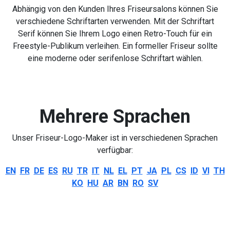
Abhängig von den Kunden Ihres Friseursalons können Sie
verschiedene Schriftarten verwenden. Mit der Schriftart
Serif können Sie Ihrem Logo einen Retro-Touch für ein
Freestyle-Publikum verleihen. Ein formeller Friseur sollte
eine moderne oder serifenlose Schriftart wählen.
Mehrere Sprachen
Unser Friseur-Logo-Maker ist in verschiedenen Sprachen
verfügbar:
EN
FR
DE
ES
RU
TR
IT
NL
EL
PT
JA
PL
CS
ID
VI
TH
KO
HU
AR
BN
RO
SV