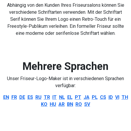
Abhängig von den Kunden Ihres Friseursalons können Sie
verschiedene Schriftarten verwenden. Mit der Schriftart
Serif können Sie Ihrem Logo einen Retro-Touch für ein
Freestyle-Publikum verleihen. Ein formeller Friseur sollte
eine moderne oder serifenlose Schriftart wählen.
Mehrere Sprachen
Unser Friseur-Logo-Maker ist in verschiedenen Sprachen
verfügbar:
EN
FR
DE
ES
RU
TR
IT
NL
EL
PT
JA
PL
CS
ID
VI
TH
KO
HU
AR
BN
RO
SV