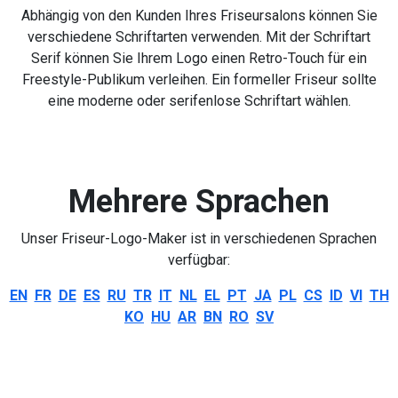
Abhängig von den Kunden Ihres Friseursalons können Sie
verschiedene Schriftarten verwenden. Mit der Schriftart
Serif können Sie Ihrem Logo einen Retro-Touch für ein
Freestyle-Publikum verleihen. Ein formeller Friseur sollte
eine moderne oder serifenlose Schriftart wählen.
Mehrere Sprachen
Unser Friseur-Logo-Maker ist in verschiedenen Sprachen
verfügbar:
EN
FR
DE
ES
RU
TR
IT
NL
EL
PT
JA
PL
CS
ID
VI
TH
KO
HU
AR
BN
RO
SV