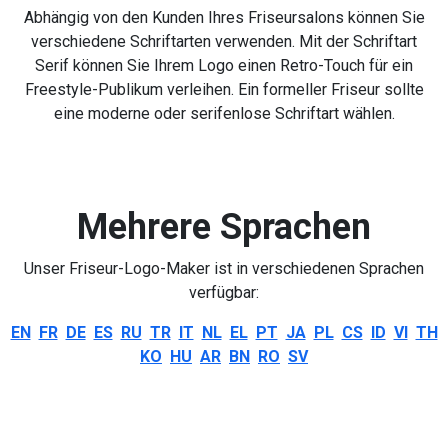
Abhängig von den Kunden Ihres Friseursalons können Sie
verschiedene Schriftarten verwenden. Mit der Schriftart
Serif können Sie Ihrem Logo einen Retro-Touch für ein
Freestyle-Publikum verleihen. Ein formeller Friseur sollte
eine moderne oder serifenlose Schriftart wählen.
Mehrere Sprachen
Unser Friseur-Logo-Maker ist in verschiedenen Sprachen
verfügbar:
EN
FR
DE
ES
RU
TR
IT
NL
EL
PT
JA
PL
CS
ID
VI
TH
KO
HU
AR
BN
RO
SV