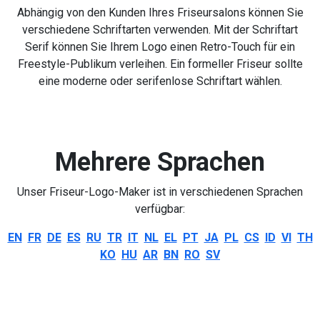
Abhängig von den Kunden Ihres Friseursalons können Sie
verschiedene Schriftarten verwenden. Mit der Schriftart
Serif können Sie Ihrem Logo einen Retro-Touch für ein
Freestyle-Publikum verleihen. Ein formeller Friseur sollte
eine moderne oder serifenlose Schriftart wählen.
Mehrere Sprachen
Unser Friseur-Logo-Maker ist in verschiedenen Sprachen
verfügbar:
EN
FR
DE
ES
RU
TR
IT
NL
EL
PT
JA
PL
CS
ID
VI
TH
KO
HU
AR
BN
RO
SV