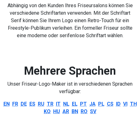
Abhängig von den Kunden Ihres Friseursalons können Sie
verschiedene Schriftarten verwenden. Mit der Schriftart
Serif können Sie Ihrem Logo einen Retro-Touch für ein
Freestyle-Publikum verleihen. Ein formeller Friseur sollte
eine moderne oder serifenlose Schriftart wählen.
Mehrere Sprachen
Unser Friseur-Logo-Maker ist in verschiedenen Sprachen
verfügbar:
EN
FR
DE
ES
RU
TR
IT
NL
EL
PT
JA
PL
CS
ID
VI
TH
KO
HU
AR
BN
RO
SV