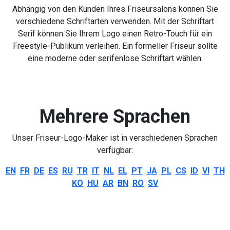
Abhängig von den Kunden Ihres Friseursalons können Sie
verschiedene Schriftarten verwenden. Mit der Schriftart
Serif können Sie Ihrem Logo einen Retro-Touch für ein
Freestyle-Publikum verleihen. Ein formeller Friseur sollte
eine moderne oder serifenlose Schriftart wählen.
Mehrere Sprachen
Unser Friseur-Logo-Maker ist in verschiedenen Sprachen
verfügbar:
EN
FR
DE
ES
RU
TR
IT
NL
EL
PT
JA
PL
CS
ID
VI
TH
KO
HU
AR
BN
RO
SV