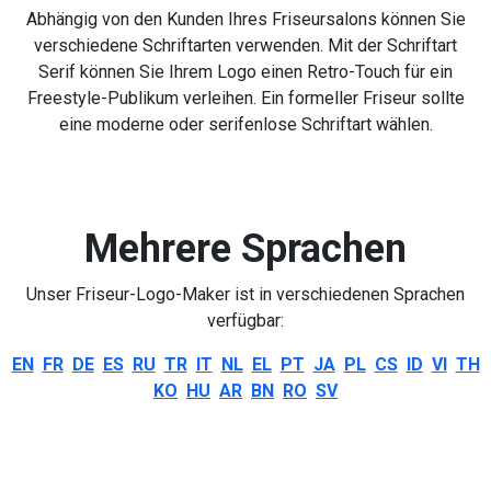
Abhängig von den Kunden Ihres Friseursalons können Sie
verschiedene Schriftarten verwenden. Mit der Schriftart
Serif können Sie Ihrem Logo einen Retro-Touch für ein
Freestyle-Publikum verleihen. Ein formeller Friseur sollte
eine moderne oder serifenlose Schriftart wählen.
Mehrere Sprachen
Unser Friseur-Logo-Maker ist in verschiedenen Sprachen
verfügbar:
EN
FR
DE
ES
RU
TR
IT
NL
EL
PT
JA
PL
CS
ID
VI
TH
KO
HU
AR
BN
RO
SV