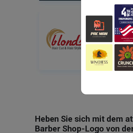
Heben Sie sich mit dem 
Barber Shop-Logo von de