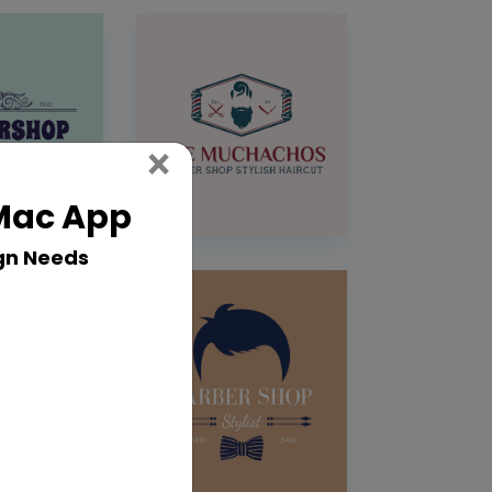
Close
×
 Mac App
gn Needs