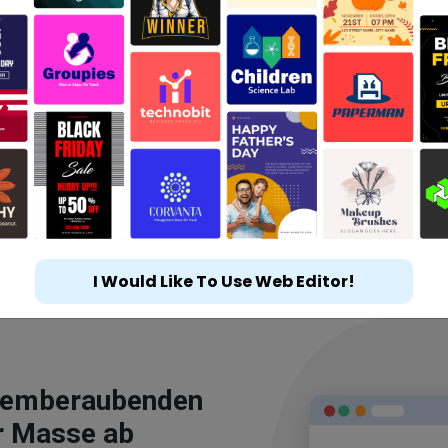
I Would Like To Use Web Editor!
atemberaubenden
r Masse ab