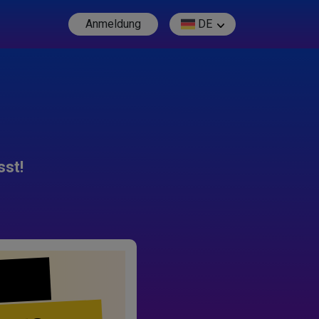
Anmeldung
DE
sst!