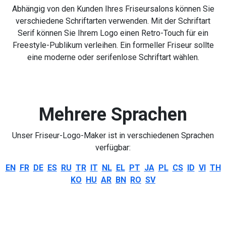
Abhängig von den Kunden Ihres Friseursalons können Sie
verschiedene Schriftarten verwenden. Mit der Schriftart
Serif können Sie Ihrem Logo einen Retro-Touch für ein
Freestyle-Publikum verleihen. Ein formeller Friseur sollte
eine moderne oder serifenlose Schriftart wählen.
Mehrere Sprachen
Unser Friseur-Logo-Maker ist in verschiedenen Sprachen
verfügbar:
EN
FR
DE
ES
RU
TR
IT
NL
EL
PT
JA
PL
CS
ID
VI
TH
KO
HU
AR
BN
RO
SV