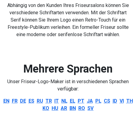
Abhängig von den Kunden Ihres Friseursalons können Sie
verschiedene Schriftarten verwenden. Mit der Schriftart
Serif können Sie Ihrem Logo einen Retro-Touch für ein
Freestyle-Publikum verleihen. Ein formeller Friseur sollte
eine moderne oder serifenlose Schriftart wählen.
Mehrere Sprachen
Unser Friseur-Logo-Maker ist in verschiedenen Sprachen
verfügbar:
EN
FR
DE
ES
RU
TR
IT
NL
EL
PT
JA
PL
CS
ID
VI
TH
KO
HU
AR
BN
RO
SV