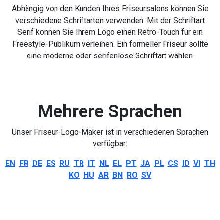
Abhängig von den Kunden Ihres Friseursalons können Sie
verschiedene Schriftarten verwenden. Mit der Schriftart
Serif können Sie Ihrem Logo einen Retro-Touch für ein
Freestyle-Publikum verleihen. Ein formeller Friseur sollte
eine moderne oder serifenlose Schriftart wählen.
Mehrere Sprachen
Unser Friseur-Logo-Maker ist in verschiedenen Sprachen
verfügbar:
EN
FR
DE
ES
RU
TR
IT
NL
EL
PT
JA
PL
CS
ID
VI
TH
KO
HU
AR
BN
RO
SV