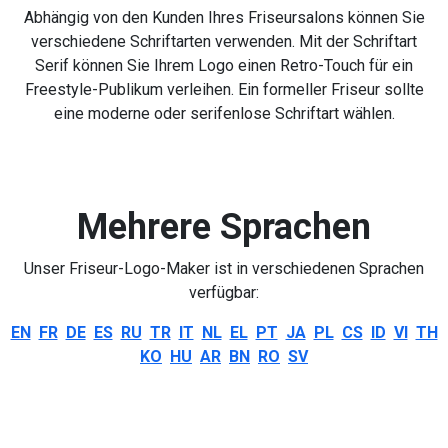
Abhängig von den Kunden Ihres Friseursalons können Sie
verschiedene Schriftarten verwenden. Mit der Schriftart
Serif können Sie Ihrem Logo einen Retro-Touch für ein
Freestyle-Publikum verleihen. Ein formeller Friseur sollte
eine moderne oder serifenlose Schriftart wählen.
Mehrere Sprachen
Unser Friseur-Logo-Maker ist in verschiedenen Sprachen
verfügbar:
EN
FR
DE
ES
RU
TR
IT
NL
EL
PT
JA
PL
CS
ID
VI
TH
KO
HU
AR
BN
RO
SV