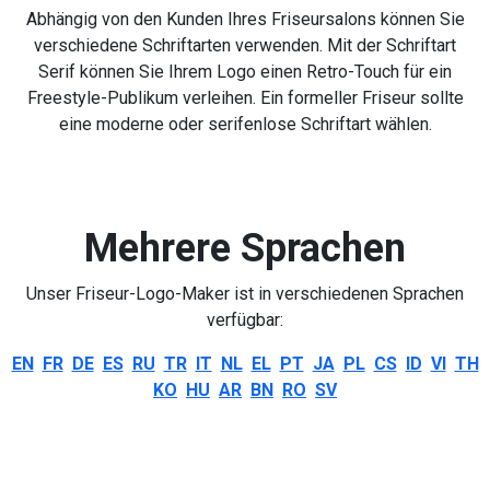
Abhängig von den Kunden Ihres Friseursalons können Sie
verschiedene Schriftarten verwenden. Mit der Schriftart
Serif können Sie Ihrem Logo einen Retro-Touch für ein
Freestyle-Publikum verleihen. Ein formeller Friseur sollte
eine moderne oder serifenlose Schriftart wählen.
Mehrere Sprachen
Unser Friseur-Logo-Maker ist in verschiedenen Sprachen
verfügbar:
EN
FR
DE
ES
RU
TR
IT
NL
EL
PT
JA
PL
CS
ID
VI
TH
KO
HU
AR
BN
RO
SV