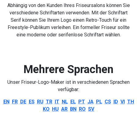
Abhängig von den Kunden Ihres Friseursalons können Sie
verschiedene Schriftarten verwenden. Mit der Schriftart
Serif können Sie Ihrem Logo einen Retro-Touch für ein
Freestyle-Publikum verleihen. Ein formeller Friseur sollte
eine moderne oder serifenlose Schriftart wählen.
Mehrere Sprachen
Unser Friseur-Logo-Maker ist in verschiedenen Sprachen
verfügbar:
EN
FR
DE
ES
RU
TR
IT
NL
EL
PT
JA
PL
CS
ID
VI
TH
KO
HU
AR
BN
RO
SV