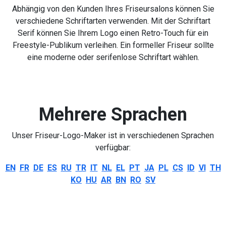
Abhängig von den Kunden Ihres Friseursalons können Sie
verschiedene Schriftarten verwenden. Mit der Schriftart
Serif können Sie Ihrem Logo einen Retro-Touch für ein
Freestyle-Publikum verleihen. Ein formeller Friseur sollte
eine moderne oder serifenlose Schriftart wählen.
Mehrere Sprachen
Unser Friseur-Logo-Maker ist in verschiedenen Sprachen
verfügbar:
EN
FR
DE
ES
RU
TR
IT
NL
EL
PT
JA
PL
CS
ID
VI
TH
KO
HU
AR
BN
RO
SV