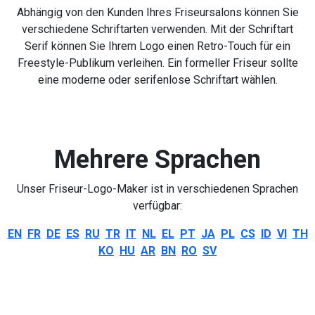
Abhängig von den Kunden Ihres Friseursalons können Sie
verschiedene Schriftarten verwenden. Mit der Schriftart
Serif können Sie Ihrem Logo einen Retro-Touch für ein
Freestyle-Publikum verleihen. Ein formeller Friseur sollte
eine moderne oder serifenlose Schriftart wählen.
Mehrere Sprachen
Unser Friseur-Logo-Maker ist in verschiedenen Sprachen
verfügbar:
EN
FR
DE
ES
RU
TR
IT
NL
EL
PT
JA
PL
CS
ID
VI
TH
KO
HU
AR
BN
RO
SV