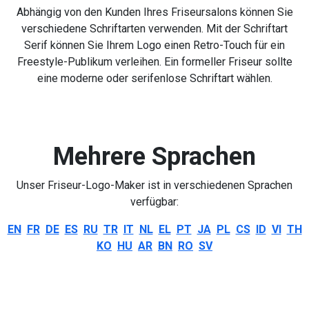
Abhängig von den Kunden Ihres Friseursalons können Sie
verschiedene Schriftarten verwenden. Mit der Schriftart
Serif können Sie Ihrem Logo einen Retro-Touch für ein
Freestyle-Publikum verleihen. Ein formeller Friseur sollte
eine moderne oder serifenlose Schriftart wählen.
Mehrere Sprachen
Unser Friseur-Logo-Maker ist in verschiedenen Sprachen
verfügbar:
EN
FR
DE
ES
RU
TR
IT
NL
EL
PT
JA
PL
CS
ID
VI
TH
KO
HU
AR
BN
RO
SV