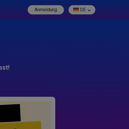
Anmeldung
DE
sst!