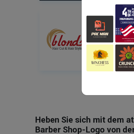
Heben Sie sich mit dem 
Barber Shop-Logo von de