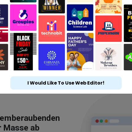
I Would Like To Use Web Editor!
atemberaubenden
r Masse ab