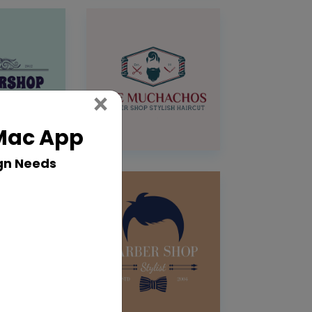
Close
×
 Mac App
gn Needs