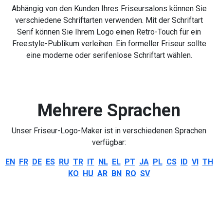
Abhängig von den Kunden Ihres Friseursalons können Sie
verschiedene Schriftarten verwenden. Mit der Schriftart
Serif können Sie Ihrem Logo einen Retro-Touch für ein
Freestyle-Publikum verleihen. Ein formeller Friseur sollte
eine moderne oder serifenlose Schriftart wählen.
Mehrere Sprachen
Unser Friseur-Logo-Maker ist in verschiedenen Sprachen
verfügbar:
EN
FR
DE
ES
RU
TR
IT
NL
EL
PT
JA
PL
CS
ID
VI
TH
KO
HU
AR
BN
RO
SV