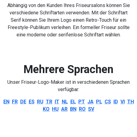
Abhängig von den Kunden Ihres Friseursalons können Sie
verschiedene Schriftarten verwenden. Mit der Schriftart
Serif können Sie Ihrem Logo einen Retro-Touch für ein
Freestyle-Publikum verleihen. Ein formeller Friseur sollte
eine moderne oder serifenlose Schriftart wählen.
Mehrere Sprachen
Unser Friseur-Logo-Maker ist in verschiedenen Sprachen
verfügbar:
EN
FR
DE
ES
RU
TR
IT
NL
EL
PT
JA
PL
CS
ID
VI
TH
KO
HU
AR
BN
RO
SV