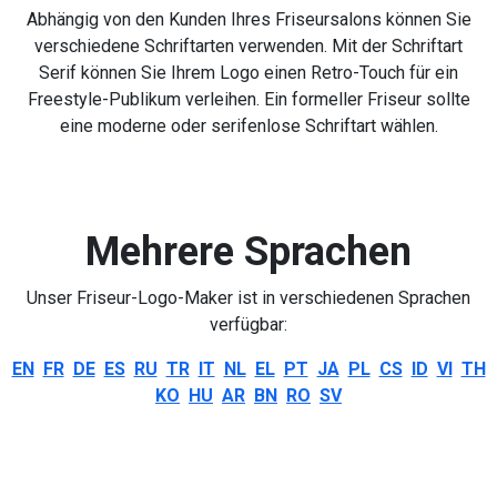
Abhängig von den Kunden Ihres Friseursalons können Sie
verschiedene Schriftarten verwenden. Mit der Schriftart
Serif können Sie Ihrem Logo einen Retro-Touch für ein
Freestyle-Publikum verleihen. Ein formeller Friseur sollte
eine moderne oder serifenlose Schriftart wählen.
Mehrere Sprachen
Unser Friseur-Logo-Maker ist in verschiedenen Sprachen
verfügbar:
EN
FR
DE
ES
RU
TR
IT
NL
EL
PT
JA
PL
CS
ID
VI
TH
KO
HU
AR
BN
RO
SV