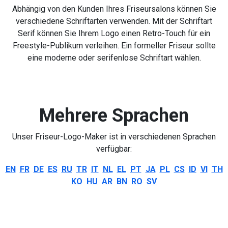
Abhängig von den Kunden Ihres Friseursalons können Sie
verschiedene Schriftarten verwenden. Mit der Schriftart
Serif können Sie Ihrem Logo einen Retro-Touch für ein
Freestyle-Publikum verleihen. Ein formeller Friseur sollte
eine moderne oder serifenlose Schriftart wählen.
Mehrere Sprachen
Unser Friseur-Logo-Maker ist in verschiedenen Sprachen
verfügbar:
EN
FR
DE
ES
RU
TR
IT
NL
EL
PT
JA
PL
CS
ID
VI
TH
KO
HU
AR
BN
RO
SV