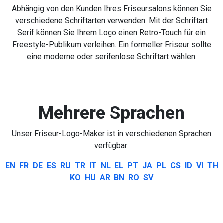
Abhängig von den Kunden Ihres Friseursalons können Sie
verschiedene Schriftarten verwenden. Mit der Schriftart
Serif können Sie Ihrem Logo einen Retro-Touch für ein
Freestyle-Publikum verleihen. Ein formeller Friseur sollte
eine moderne oder serifenlose Schriftart wählen.
Mehrere Sprachen
Unser Friseur-Logo-Maker ist in verschiedenen Sprachen
verfügbar:
EN
FR
DE
ES
RU
TR
IT
NL
EL
PT
JA
PL
CS
ID
VI
TH
KO
HU
AR
BN
RO
SV