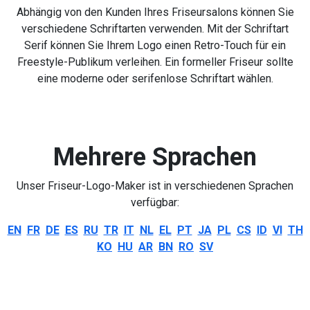
Abhängig von den Kunden Ihres Friseursalons können Sie
verschiedene Schriftarten verwenden. Mit der Schriftart
Serif können Sie Ihrem Logo einen Retro-Touch für ein
Freestyle-Publikum verleihen. Ein formeller Friseur sollte
eine moderne oder serifenlose Schriftart wählen.
Mehrere Sprachen
Unser Friseur-Logo-Maker ist in verschiedenen Sprachen
verfügbar:
EN
FR
DE
ES
RU
TR
IT
NL
EL
PT
JA
PL
CS
ID
VI
TH
KO
HU
AR
BN
RO
SV